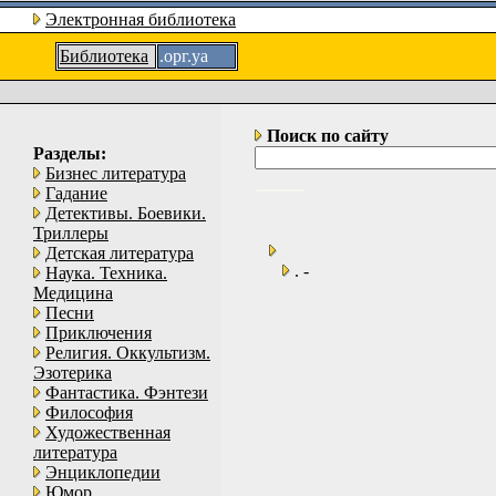
Электронная библиотека
Библиотека
.орг.уа
Поиск по сайту
Разделы:
Бизнес литература
Гадание
Детективы. Боевики.
Триллеры
Детская литература
. -
Наука. Техника.
Медицина
Песни
Приключения
Религия. Оккультизм.
Эзотерика
Фантастика. Фэнтези
Философия
Художественная
литература
Энциклопедии
Юмор