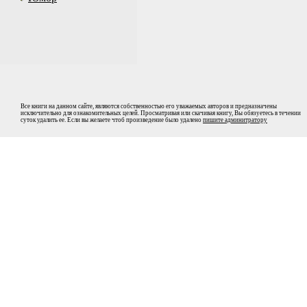
Все книги на данном сайте, являются собственностью его уважаемых авторов и предназначены
исключительно для ознакомительных целей. Просматривая или скачивая книгу, Вы обязуетесь в течении
суток удалить ее. Если вы желаете чтоб произведение было удалено
пишите админитратору