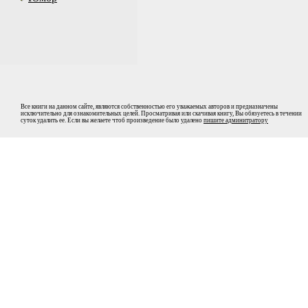
Все книги на данном сайте, являются собственностью его уважаемых авторов и предназначены
исключительно для ознакомительных целей. Просматривая или скачивая книгу, Вы обязуетесь в течении
суток удалить ее. Если вы желаете чтоб произведение было удалено
пишите админитратору