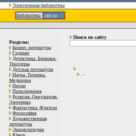
Электронная библиотека
Библиотека
.орг.уа
Поиск по сайту
Разделы:
Бизнес литература
Гадание
Детективы. Боевики.
Триллеры
Детская литература
. -
Наука. Техника.
Медицина
Песни
Приключения
Религия. Оккультизм.
Эзотерика
Фантастика. Фэнтези
Философия
Художественная
литература
Энциклопедии
Юмор