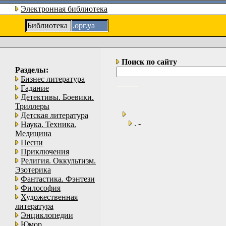
Электронная библиотека
Библиотека
.орг.уа
Поиск по сайту
Разделы:
Бизнес литература
Гадание
Детективы. Боевики.
Триллеры
Детская литература
. -
Наука. Техника.
Медицина
Песни
Приключения
Религия. Оккультизм.
Эзотерика
Фантастика. Фэнтези
Философия
Художественная
литература
Энциклопедии
Юмор