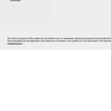
Все книги на данном сайте, являются собственностью его уважаемых авторов и предназначены исключите
Просматривая или скачивая книгу, Вы обязуетесь в течении суток удалить ее. Если вы желаете чтоб прои
админитратору