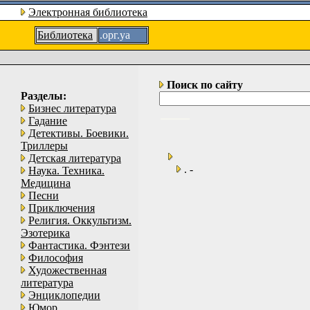
Электронная библиотека
Библиотека
.орг.уа
Поиск по сайту
Разделы:
Бизнес литература
Гадание
Детективы. Боевики.
Триллеры
Детская литература
. -
Наука. Техника.
Медицина
Песни
Приключения
Религия. Оккультизм.
Эзотерика
Фантастика. Фэнтези
Философия
Художественная
литература
Энциклопедии
Юмор