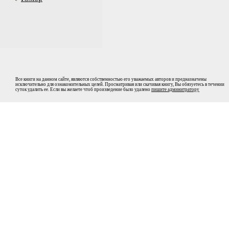
Все книги на данном сайте, являются собственностью его уважаемых авторов и предназначены
исключительно для ознакомительных целей. Просматривая или скачивая книгу, Вы обязуетесь в течении
суток удалить ее. Если вы желаете чтоб произведение было удалено
пишите админитратору