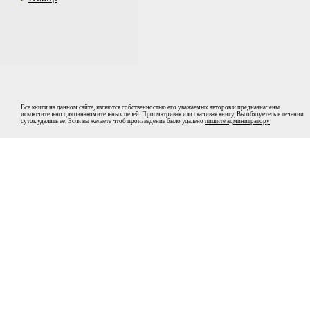
Все книги на данном сайте, являются собственностью его уважаемых авторов и предназначены
исключительно для ознакомительных целей. Просматривая или скачивая книгу, Вы обязуетесь в течении
суток удалить ее. Если вы желаете чтоб произведение было удалено
пишите админитратору