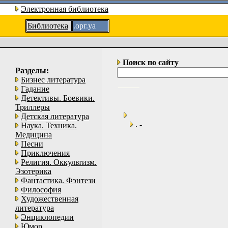
Электронная библиотека
Библиотека
.орг.уа
Поиск по сайту
Разделы:
Бизнес литература
Гадание
Детективы. Боевики.
Триллеры
Детская литература
. -
Наука. Техника.
Медицина
Песни
Приключения
Религия. Оккультизм.
Эзотерика
Фантастика. Фэнтези
Философия
Художественная
литература
Энциклопедии
Юмор