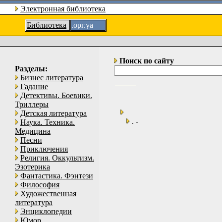
Электронная библиотека
Библиотека
.орг.уа
Поиск по сайту
Разделы:
Бизнес литература
Гадание
Детективы. Боевики.
Триллеры
Детская литература
. -
Наука. Техника.
Медицина
Песни
Приключения
Религия. Оккультизм.
Эзотерика
Фантастика. Фэнтези
Философия
Художественная
литература
Энциклопедии
Юмор