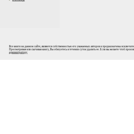
Все книги на данном сайте, являются собственностью его уважаемых авторов и предназначены исключите
Просматривая или скачивая книгу, Вы обязуетесь в течении суток удалить ее. Если вы желаете чтоб прои
админитратору