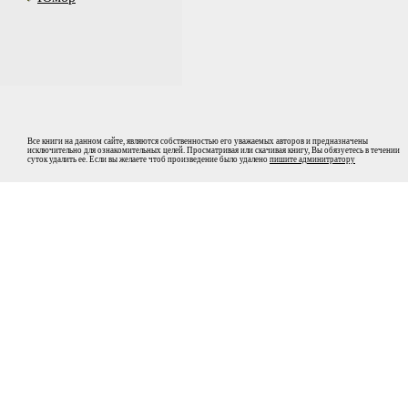
Все книги на данном сайте, являются собственностью его уважаемых авторов и предназначены
исключительно для ознакомительных целей. Просматривая или скачивая книгу, Вы обязуетесь в течении
суток удалить ее. Если вы желаете чтоб произведение было удалено
пишите админитратору