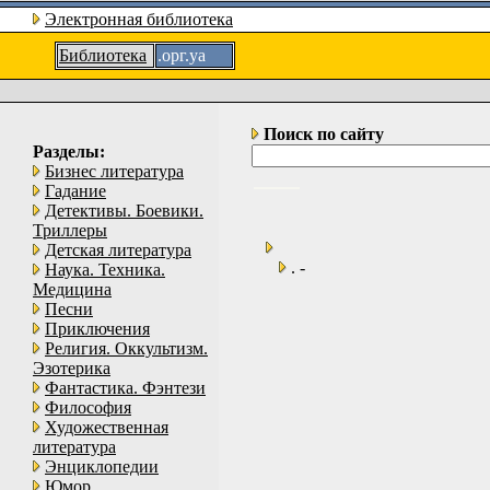
Электронная библиотека
Библиотека
.орг.уа
Поиск по сайту
Разделы:
Бизнес литература
Гадание
Детективы. Боевики.
Триллеры
Детская литература
. -
Наука. Техника.
Медицина
Песни
Приключения
Религия. Оккультизм.
Эзотерика
Фантастика. Фэнтези
Философия
Художественная
литература
Энциклопедии
Юмор