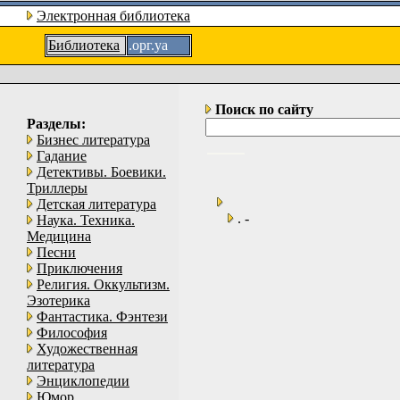
Электронная библиотека
Библиотека
.орг.уа
Поиск по сайту
Разделы:
Бизнес литература
Гадание
Детективы. Боевики.
Триллеры
Детская литература
. -
Наука. Техника.
Медицина
Песни
Приключения
Религия. Оккультизм.
Эзотерика
Фантастика. Фэнтези
Философия
Художественная
литература
Энциклопедии
Юмор