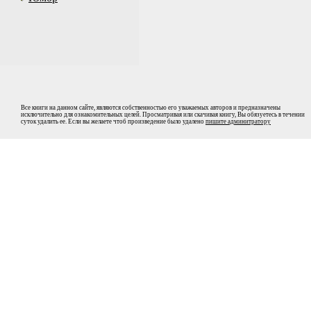
Все книги на данном сайте, являются собственностью его уважаемых авторов и предназначены
исключительно для ознакомительных целей. Просматривая или скачивая книгу, Вы обязуетесь в течении
суток удалить ее. Если вы желаете чтоб произведение было удалено
пишите админитратору