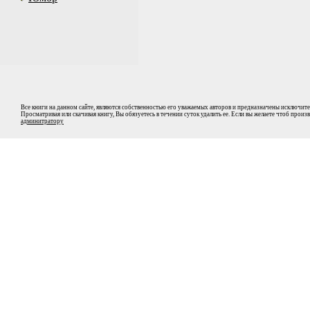
Все книги на данном сайте, являются собственностью его уважаемых авторов и предназначены исключите
Просматривая или скачивая книгу, Вы обязуетесь в течении суток удалить ее. Если вы желаете чтоб прои
админитратору