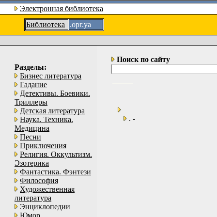
Электронная библиотека
Библиотека
.орг.уа
Поиск по сайту
Разделы:
Бизнес литература
Гадание
Детективы. Боевики.
Триллеры
Детская литература
. -
Наука. Техника.
Медицина
Песни
Приключения
Религия. Оккультизм.
Эзотерика
Фантастика. Фэнтези
Философия
Художественная
литература
Энциклопедии
Юмор