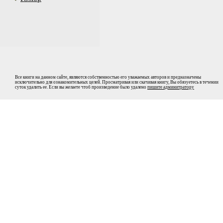
Все книги на данном сайте, являются собственностью его уважаемых авторов и предназначены
исключительно для ознакомительных целей. Просматривая или скачивая книгу, Вы обязуетесь в течении
суток удалить ее. Если вы желаете чтоб произведение было удалено
пишите админитратору