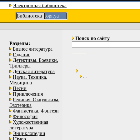
Электронная библиотека
Библиотека
.орг.уа
Поиск по сайту
Разделы:
Бизнес литература
Гадание
Детективы. Боевики.
Триллеры
Детская литература
. -
Наука. Техника.
Медицина
Песни
Приключения
Религия. Оккультизм.
Эзотерика
Фантастика. Фэнтези
Философия
Художественная
литература
Энциклопедии
Юмор