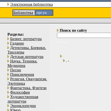
Электронная библиотека
Библиотека
.орг.уа
Поиск по сайту
Разделы:
Бизнес литература
Гадание
Детективы. Боевики.
Триллеры
Детская литература
. -
Наука. Техника.
Медицина
Песни
Приключения
Религия. Оккультизм.
Эзотерика
Фантастика. Фэнтези
Философия
Художественная
литература
Энциклопедии
Юмор