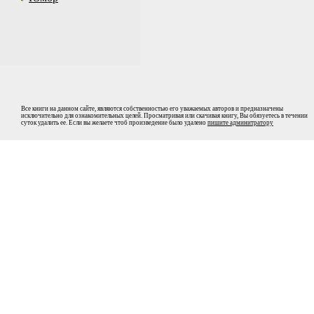
Все книги на данном сайте, являются собственностью его уважаемых авторов и предназначены
исключительно для ознакомительных целей. Просматривая или скачивая книгу, Вы обязуетесь в течении
суток удалить ее. Если вы желаете чтоб произведение было удалено
пишите админитратору