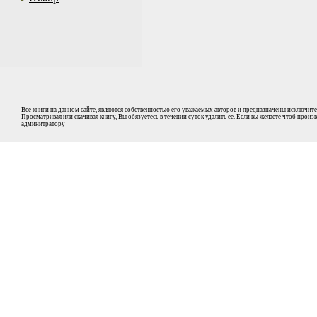
Все книги на данном сайте, являются собственностью его уважаемых авторов и предназначены исключите
Просматривая или скачивая книгу, Вы обязуетесь в течении суток удалить ее. Если вы желаете чтоб прои
админитратору