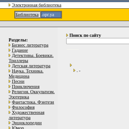
Электронная библиотека
Библиотека
.орг.уа
Поиск по сайту
Разделы:
Бизнес литература
Гадание
Детективы. Боевики.
Триллеры
Детская литература
. -
Наука. Техника.
Медицина
Песни
Приключения
Религия. Оккультизм.
Эзотерика
Фантастика. Фэнтези
Философия
Художественная
литература
Энциклопедии
Юмор