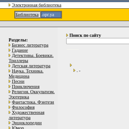
Электронная библиотека
Библиотека
.орг.уа
Поиск по сайту
Разделы:
Бизнес литература
Гадание
Детективы. Боевики.
Триллеры
Детская литература
. -
Наука. Техника.
Медицина
Песни
Приключения
Религия. Оккультизм.
Эзотерика
Фантастика. Фэнтези
Философия
Художественная
литература
Энциклопедии
Юмор