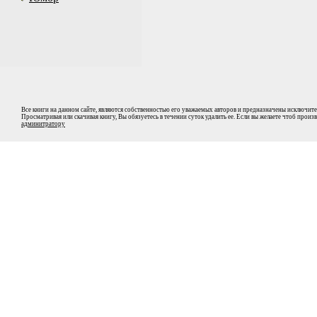
Все книги на данном сайте, являются собственностью его уважаемых авторов и предназначены исключите
Просматривая или скачивая книгу, Вы обязуетесь в течении суток удалить ее. Если вы желаете чтоб прои
админитратору