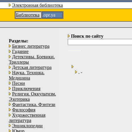
Электронная библиотека
Библиотека
.орг.уа
Поиск по сайту
Разделы:
Бизнес литература
Гадание
Детективы. Боевики.
Триллеры
Детская литература
. -
Наука. Техника.
Медицина
Песни
Приключения
Религия. Оккультизм.
Эзотерика
Фантастика. Фэнтези
Философия
Художественная
литература
Энциклопедии
Юмор