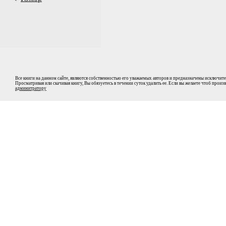
Все книги на данном сайте, являются собственностью его уважаемых авторов и предназначены исключите
Просматривая или скачивая книгу, Вы обязуетесь в течении суток удалить ее. Если вы желаете чтоб прои
админитратору