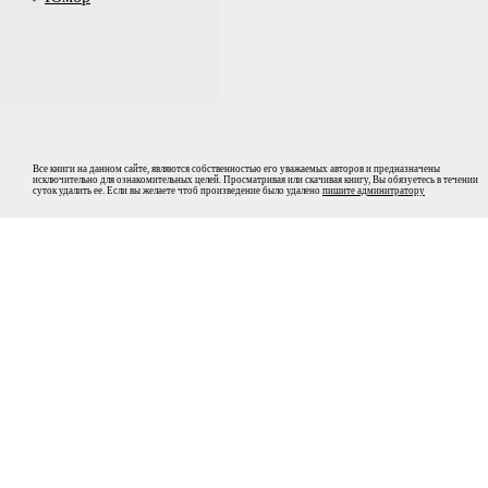
Все книги на данном сайте, являются собственностью его уважаемых авторов и предназначены
исключительно для ознакомительных целей. Просматривая или скачивая книгу, Вы обязуетесь в течении
суток удалить ее. Если вы желаете чтоб произведение было удалено
пишите админитратору