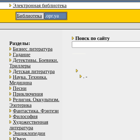
Электронная библиотека
Библиотека
.орг.уа
Поиск по сайту
Разделы:
Бизнес литература
Гадание
Детективы. Боевики.
Триллеры
Детская литература
. -
Наука. Техника.
Медицина
Песни
Приключения
Религия. Оккультизм.
Эзотерика
Фантастика. Фэнтези
Философия
Художественная
литература
Энциклопедии
Юмор