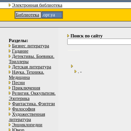
Электронная библиотека
Библиотека
.орг.уа
Поиск по сайту
Разделы:
Бизнес литература
Гадание
Детективы. Боевики.
Триллеры
Детская литература
. -
Наука. Техника.
Медицина
Песни
Приключения
Религия. Оккультизм.
Эзотерика
Фантастика. Фэнтези
Философия
Художественная
литература
Энциклопедии
Юмор