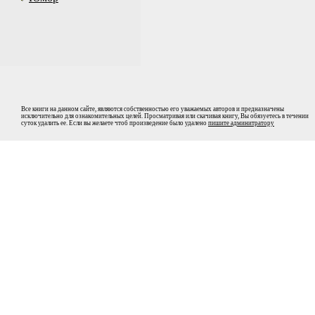
Все книги на данном сайте, являются собственностью его уважаемых авторов и предназначены
исключительно для ознакомительных целей. Просматривая или скачивая книгу, Вы обязуетесь в течении
суток удалить ее. Если вы желаете чтоб произведение было удалено
пишите админитратору