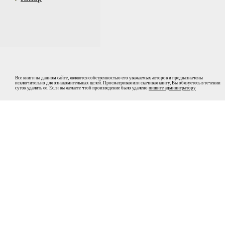
Все книги на данном сайте, являются собственностью его уважаемых авторов и предназначены
исключительно для ознакомительных целей. Просматривая или скачивая книгу, Вы обязуетесь в течении
суток удалить ее. Если вы желаете чтоб произведение было удалено
пишите админитратору