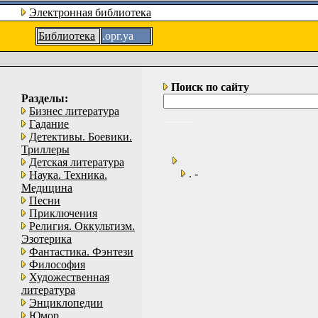
Электронная библиотека
Библиотека
.орг.уа
Поиск по сайту
Разделы:
Бизнес литература
Гадание
Детективы. Боевики.
Триллеры
Детская литература
. -
Наука. Техника.
Медицина
Песни
Приключения
Религия. Оккультизм.
Эзотерика
Фантастика. Фэнтези
Философия
Художественная
литература
Энциклопедии
Юмор