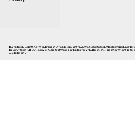
Все книги на данном сайте, являются собственностью его уважаемых авторов и предназначены исключите
Просматривая или скачивая книгу, Вы обязуетесь в течении суток удалить ее. Если вы желаете чтоб прои
админитратору