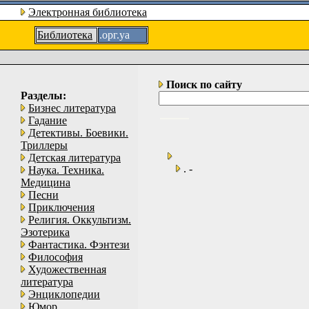
Электронная библиотека
Библиотека
.орг.уа
Поиск по сайту
Разделы:
Бизнес литература
Гадание
Детективы. Боевики.
Триллеры
Детская литература
. -
Наука. Техника.
Медицина
Песни
Приключения
Религия. Оккультизм.
Эзотерика
Фантастика. Фэнтези
Философия
Художественная
литература
Энциклопедии
Юмор