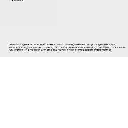
Все книги на данном сайте, являются собственностью его уважаемых авторов и предназначены
исключительно для ознакомительных целей. Просматривая или скачивая книгу, Вы обязуетесь в течении
суток удалить ее. Если вы желаете чтоб произведение было удалено
пишите админитратору