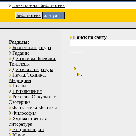
Электронная библиотека
Библиотека
.орг.уа
Поиск по сайту
Разделы:
Бизнес литература
Гадание
Детективы. Боевики.
Триллеры
Детская литература
. -
Наука. Техника.
Медицина
Песни
Приключения
Религия. Оккультизм.
Эзотерика
Фантастика. Фэнтези
Философия
Художественная
литература
Энциклопедии
Юмор