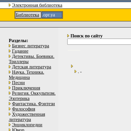
Электронная библиотека
Библиотека
.орг.уа
Поиск по сайту
Разделы:
Бизнес литература
Гадание
Детективы. Боевики.
Триллеры
Детская литература
. -
Наука. Техника.
Медицина
Песни
Приключения
Религия. Оккультизм.
Эзотерика
Фантастика. Фэнтези
Философия
Художественная
литература
Энциклопедии
Юмор