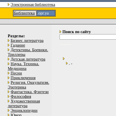
Электронная библиотека
Библиотека
.орг.уа
Поиск по сайту
Разделы:
Бизнес литература
Гадание
Детективы. Боевики.
Триллеры
Детская литература
. -
Наука. Техника.
Медицина
Песни
Приключения
Религия. Оккультизм.
Эзотерика
Фантастика. Фэнтези
Философия
Художественная
литература
Энциклопедии
Юмор