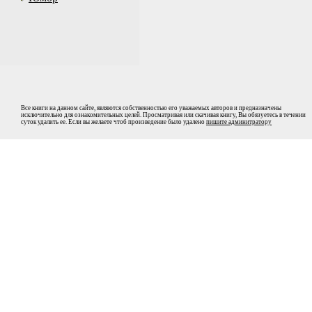
Все книги на данном сайте, являются собственностью его уважаемых авторов и предназначены
исключительно для ознакомительных целей. Просматривая или скачивая книгу, Вы обязуетесь в течении
суток удалить ее. Если вы желаете чтоб произведение было удалено
пишите админитратору