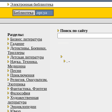
Электронная библиотека
Библиотека
.орг.уа
Поиск по сайту
Разделы:
Бизнес литература
Гадание
Детективы. Боевики.
Триллеры
Детская литература
. -
Наука. Техника.
Медицина
Песни
Приключения
Религия. Оккультизм.
Эзотерика
Фантастика. Фэнтези
Философия
Художественная
литература
Энциклопедии
Юмор