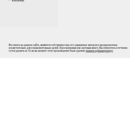
Все книги на данном сайте, являются собственностью его уважаемых авторов и предназначены
исключительно для ознакомительных целей. Просматривая или скачивая книгу, Вы обязуетесь в течении
суток удалить ее. Если вы желаете чтоб произведение было удалено
пишите админитратору