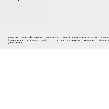
Все книги на данном сайте, являются собственностью его уважаемых авторов и предназначены исключите
Просматривая или скачивая книгу, Вы обязуетесь в течении суток удалить ее. Если вы желаете чтоб прои
админитратору