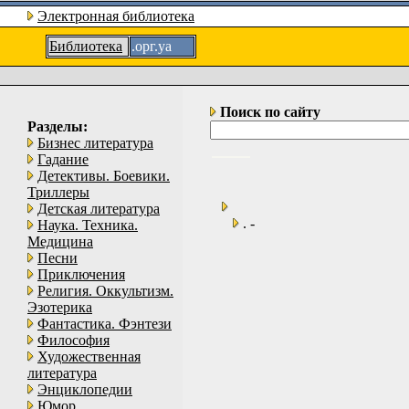
Электронная библиотека
Библиотека
.орг.уа
Поиск по сайту
Разделы:
Бизнес литература
Гадание
Детективы. Боевики.
Триллеры
Детская литература
. -
Наука. Техника.
Медицина
Песни
Приключения
Религия. Оккультизм.
Эзотерика
Фантастика. Фэнтези
Философия
Художественная
литература
Энциклопедии
Юмор