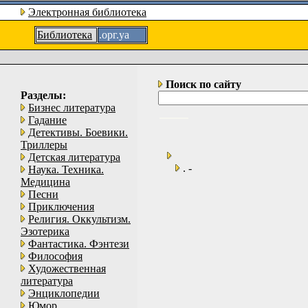
Электронная библиотека
Библиотека
.орг.уа
Поиск по сайту
Разделы:
Бизнес литература
Гадание
Детективы. Боевики.
Триллеры
Детская литература
. -
Наука. Техника.
Медицина
Песни
Приключения
Религия. Оккультизм.
Эзотерика
Фантастика. Фэнтези
Философия
Художественная
литература
Энциклопедии
Юмор