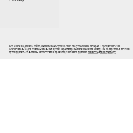
Все книги на данном сайте, являются собственностью его уважаемых авторов и предназначены
исключительно для ознакомительных целей. Просматривая или скачивая книгу, Вы обязуетесь в течении
суток удалить ее. Если вы желаете чтоб произведение было удалено
пишите админитратору