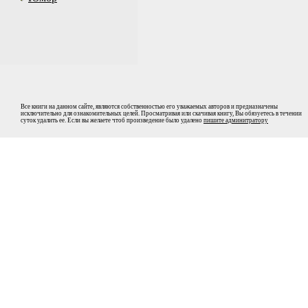
Все книги на данном сайте, являются собственностью его уважаемых авторов и предназначены
исключительно для ознакомительных целей. Просматривая или скачивая книгу, Вы обязуетесь в течении
суток удалить ее. Если вы желаете чтоб произведение было удалено
пишите админитратору