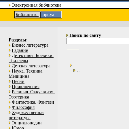
Электронная библиотека
Библиотека
.орг.уа
Поиск по сайту
Разделы:
Бизнес литература
Гадание
Детективы. Боевики.
Триллеры
Детская литература
. -
Наука. Техника.
Медицина
Песни
Приключения
Религия. Оккультизм.
Эзотерика
Фантастика. Фэнтези
Философия
Художественная
литература
Энциклопедии
Юмор