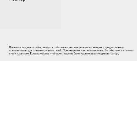
Все книги на данном сайте, являются собственностью его уважаемых авторов и предназначены
исключительно для ознакомительных целей. Просматривая или скачивая книгу, Вы обязуетесь в течении
суток удалить ее. Если вы желаете чтоб произведение было удалено
пишите админитратору