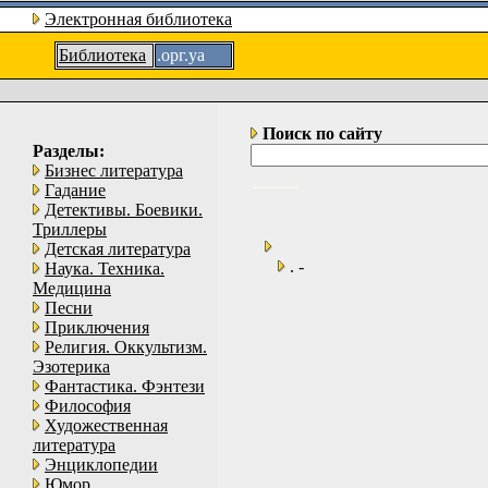
Электронная библиотека
Библиотека
.орг.уа
Поиск по сайту
Разделы:
Бизнес литература
Гадание
Детективы. Боевики.
Триллеры
Детская литература
. -
Наука. Техника.
Медицина
Песни
Приключения
Религия. Оккультизм.
Эзотерика
Фантастика. Фэнтези
Философия
Художественная
литература
Энциклопедии
Юмор