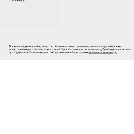
Все книги на данном сайте, являются собственностью его уважаемых авторов и предназначены
исключительно для ознакомительных целей. Просматривая или скачивая книгу, Вы обязуетесь в течении
суток удалить ее. Если вы желаете чтоб произведение было удалено
пишите админитратору