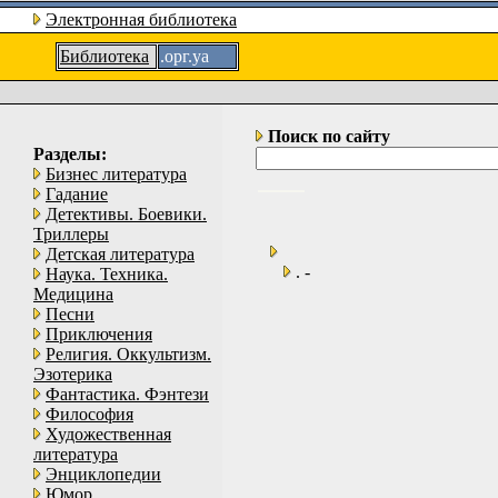
Электронная библиотека
Библиотека
.орг.уа
Поиск по сайту
Разделы:
Бизнес литература
Гадание
Детективы. Боевики.
Триллеры
Детская литература
. -
Наука. Техника.
Медицина
Песни
Приключения
Религия. Оккультизм.
Эзотерика
Фантастика. Фэнтези
Философия
Художественная
литература
Энциклопедии
Юмор