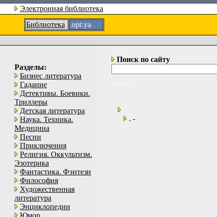
Электронная библиотека
Библиотека
.орг.уа
Поиск по сайту
Разделы:
Бизнес литература
Гадание
Детективы. Боевики.
Триллеры
Детская литература
. -
Наука. Техника.
Медицина
Песни
Приключения
Религия. Оккультизм.
Эзотерика
Фантастика. Фэнтези
Философия
Художественная
литература
Энциклопедии
Юмор