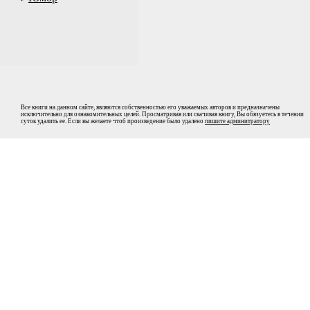
Все книги на данном сайте, являются собственностью его уважаемых авторов и предназначены
исключительно для ознакомительных целей. Просматривая или скачивая книгу, Вы обязуетесь в течении
суток удалить ее. Если вы желаете чтоб произведение было удалено
пишите админитратору