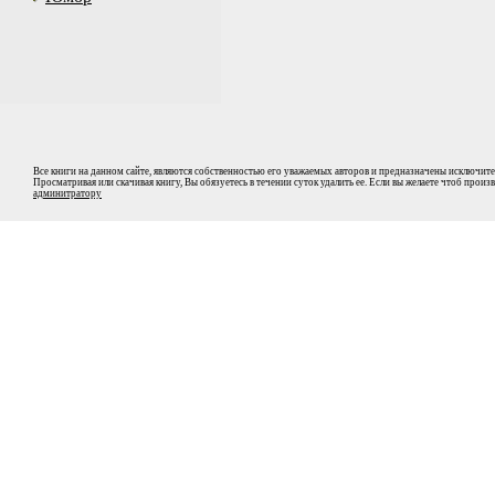
Все книги на данном сайте, являются собственностью его уважаемых авторов и предназначены исключите
Просматривая или скачивая книгу, Вы обязуетесь в течении суток удалить ее. Если вы желаете чтоб прои
админитратору