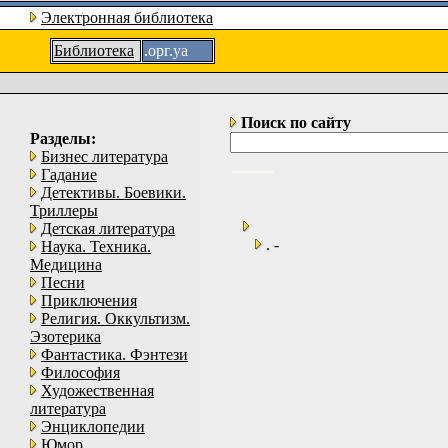
Электронная библиотека
Библиотека
.орг.уа
Поиск по сайту
Разделы:
Бизнес литература
Гадание
Детективы. Боевики.
Триллеры
Детская литература
. -
Наука. Техника.
Медицина
Песни
Приключения
Религия. Оккультизм.
Эзотерика
Фантастика. Фэнтези
Философия
Художественная
литература
Энциклопедии
Юмор