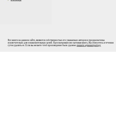
Все книги на данном сайте, являются собственностью его уважаемых авторов и предназначены
исключительно для ознакомительных целей. Просматривая или скачивая книгу, Вы обязуетесь в течении
суток удалить ее. Если вы желаете чтоб произведение было удалено
пишите админитратору