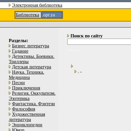
Электронная библиотека
Библиотека
.орг.уа
Поиск по сайту
Разделы:
Бизнес литература
Гадание
Детективы. Боевики.
Триллеры
Детская литература
. -
Наука. Техника.
Медицина
Песни
Приключения
Религия. Оккультизм.
Эзотерика
Фантастика. Фэнтези
Философия
Художественная
литература
Энциклопедии
Юмор