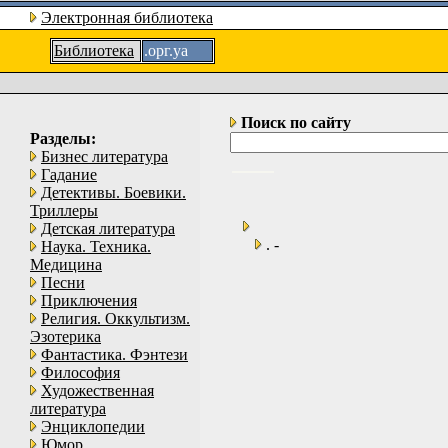
Электронная библиотека
Библиотека
.орг.уа
Поиск по сайту
Разделы:
Бизнес литература
Гадание
Детективы. Боевики.
Триллеры
Детская литература
. -
Наука. Техника.
Медицина
Песни
Приключения
Религия. Оккультизм.
Эзотерика
Фантастика. Фэнтези
Философия
Художественная
литература
Энциклопедии
Юмор