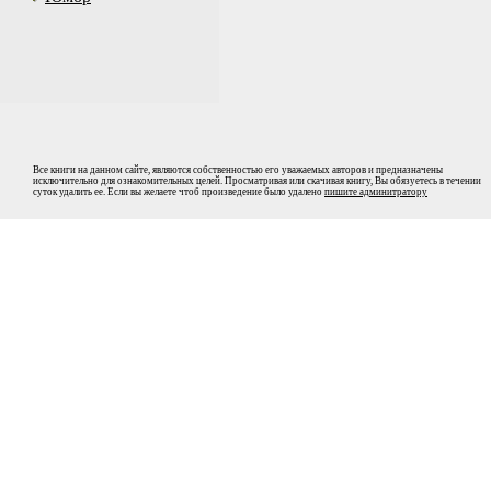
Все книги на данном сайте, являются собственностью его уважаемых авторов и предназначены
исключительно для ознакомительных целей. Просматривая или скачивая книгу, Вы обязуетесь в течении
суток удалить ее. Если вы желаете чтоб произведение было удалено
пишите админитратору