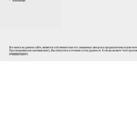
Все книги на данном сайте, являются собственностью его уважаемых авторов и предназначены исключите
Просматривая или скачивая книгу, Вы обязуетесь в течении суток удалить ее. Если вы желаете чтоб прои
админитратору