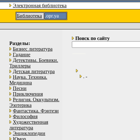
Электронная библиотека
Библиотека
.орг.уа
Поиск по сайту
Разделы:
Бизнес литература
Гадание
Детективы. Боевики.
Триллеры
Детская литература
. -
Наука. Техника.
Медицина
Песни
Приключения
Религия. Оккультизм.
Эзотерика
Фантастика. Фэнтези
Философия
Художественная
литература
Энциклопедии
Юмор