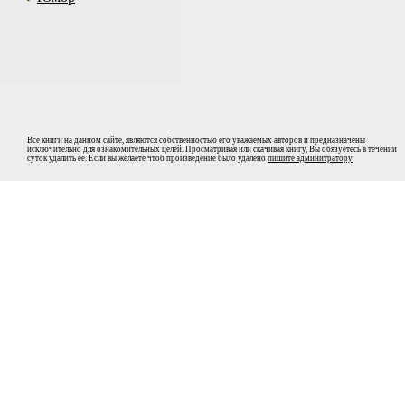
Все книги на данном сайте, являются собственностью его уважаемых авторов и предназначены
исключительно для ознакомительных целей. Просматривая или скачивая книгу, Вы обязуетесь в течении
суток удалить ее. Если вы желаете чтоб произведение было удалено
пишите админитратору