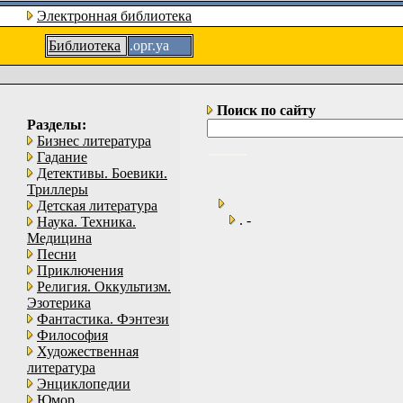
Электронная библиотека
Библиотека
.орг.уа
Поиск по сайту
Разделы:
Бизнес литература
Гадание
Детективы. Боевики.
Триллеры
Детская литература
. -
Наука. Техника.
Медицина
Песни
Приключения
Религия. Оккультизм.
Эзотерика
Фантастика. Фэнтези
Философия
Художественная
литература
Энциклопедии
Юмор