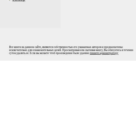
Все книги на данном сайте, являются собственностью его уважаемых авторов и предназначены
исключительно для ознакомительных целей. Просматривая или скачивая книгу, Вы обязуетесь в течении
суток удалить ее. Если вы желаете чтоб произведение было удалено
пишите админитратору