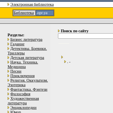
Электронная библиотека
Библиотека
.орг.уа
Поиск по сайту
Разделы:
Бизнес литература
Гадание
Детективы. Боевики.
Триллеры
Детская литература
. -
Наука. Техника.
Медицина
Песни
Приключения
Религия. Оккультизм.
Эзотерика
Фантастика. Фэнтези
Философия
Художественная
литература
Энциклопедии
Юмор