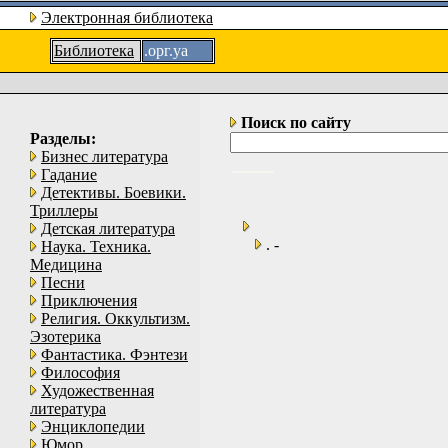
Электронная библиотека
Библиотека
.орг.уа
Поиск по сайту
Разделы:
Бизнес литература
Гадание
Детективы. Боевики.
Триллеры
Детская литература
. -
Наука. Техника.
Медицина
Песни
Приключения
Религия. Оккультизм.
Эзотерика
Фантастика. Фэнтези
Философия
Художественная
литература
Энциклопедии
Юмор