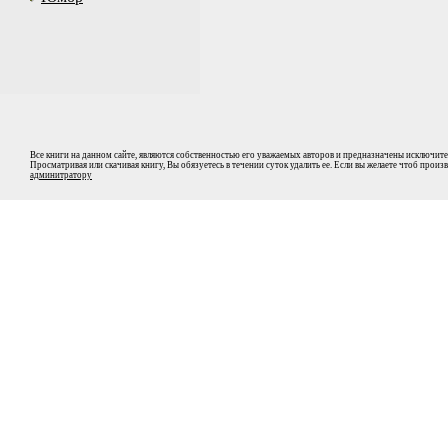
Все книги на данном сайте, являются собственностью его уважаемых авторов и предназначены исключите
Просматривая или скачивая книгу, Вы обязуетесь в течении суток удалить ее. Если вы желаете чтоб прои
админитратору