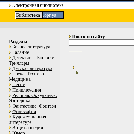
Электронная библиотека
Библиотека
.орг.уа
Поиск по сайту
Разделы:
Бизнес литература
Гадание
Детективы. Боевики.
Триллеры
Детская литература
. -
Наука. Техника.
Медицина
Песни
Приключения
Религия. Оккультизм.
Эзотерика
Фантастика. Фэнтези
Философия
Художественная
литература
Энциклопедии
Юмор