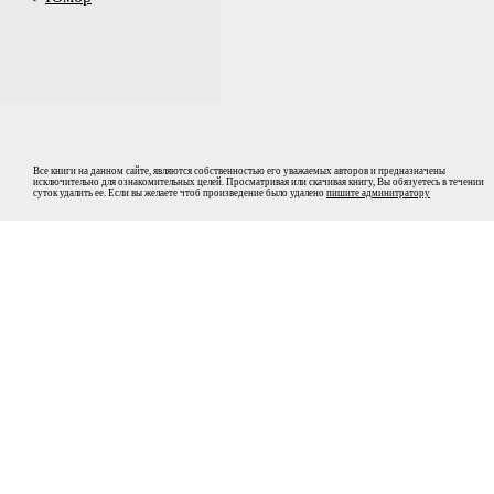
Все книги на данном сайте, являются собственностью его уважаемых авторов и предназначены
исключительно для ознакомительных целей. Просматривая или скачивая книгу, Вы обязуетесь в течении
суток удалить ее. Если вы желаете чтоб произведение было удалено
пишите админитратору