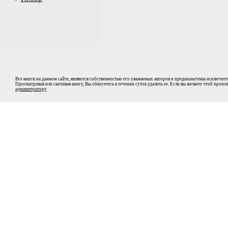
Все книги на данном сайте, являются собственностью его уважаемых авторов и предназначены исключите
Просматривая или скачивая книгу, Вы обязуетесь в течении суток удалить ее. Если вы желаете чтоб прои
админитратору