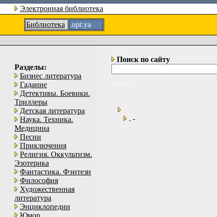
Электронная библиотека
Библиотека
.орг.уа
Поиск по сайту
Разделы:
Бизнес литература
Гадание
Детективы. Боевики.
Триллеры
Детская литература
. -
Наука. Техника.
Медицина
Песни
Приключения
Религия. Оккультизм.
Эзотерика
Фантастика. Фэнтези
Философия
Художественная
литература
Энциклопедии
Юмор