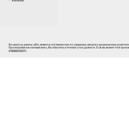
Все книги на данном сайте, являются собственностью его уважаемых авторов и предназначены исключите
Просматривая или скачивая книгу, Вы обязуетесь в течении суток удалить ее. Если вы желаете чтоб прои
админитратору