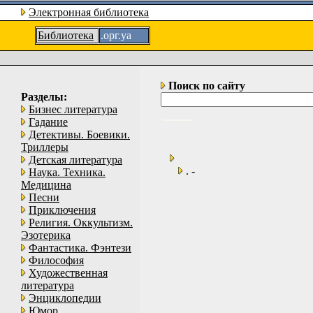
Электронная библиотека
Библиотека
.орг.уа
Поиск по сайту
Разделы:
Бизнес литература
Гадание
Детективы. Боевики.
Триллеры
Детская литература
. -
Наука. Техника.
Медицина
Песни
Приключения
Религия. Оккультизм.
Эзотерика
Фантастика. Фэнтези
Философия
Художественная
литература
Энциклопедии
Юмор