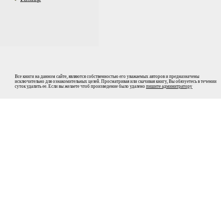
Все книги на данном сайте, являются собственностью его уважаемых авторов и предназначены
исключительно для ознакомительных целей. Просматривая или скачивая книгу, Вы обязуетесь в течении
суток удалить ее. Если вы желаете чтоб произведение было удалено
пишите админитратору