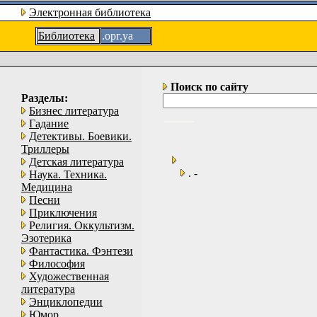
Электронная библиотека
Библиотека
.орг.уа
Поиск по сайту
Разделы:
Бизнес литература
Гадание
Детективы. Боевики.
Триллеры
Детская литература
. -
Наука. Техника.
Медицина
Песни
Приключения
Религия. Оккультизм.
Эзотерика
Фантастика. Фэнтези
Философия
Художественная
литература
Энциклопедии
Юмор