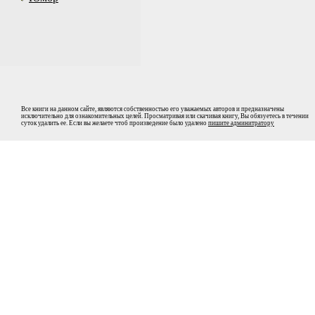
Все книги на данном сайте, являются собственностью его уважаемых авторов и предназначены
исключительно для ознакомительных целей. Просматривая или скачивая книгу, Вы обязуетесь в течении
суток удалить ее. Если вы желаете чтоб произведение было удалено
пишите админитратору