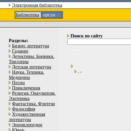
Электронная библиотека
Библиотека
.орг.уа
Поиск по сайту
Разделы:
Бизнес литература
Гадание
Детективы. Боевики.
Триллеры
Детская литература
. -
Наука. Техника.
Медицина
Песни
Приключения
Религия. Оккультизм.
Эзотерика
Фантастика. Фэнтези
Философия
Художественная
литература
Энциклопедии
Юмор