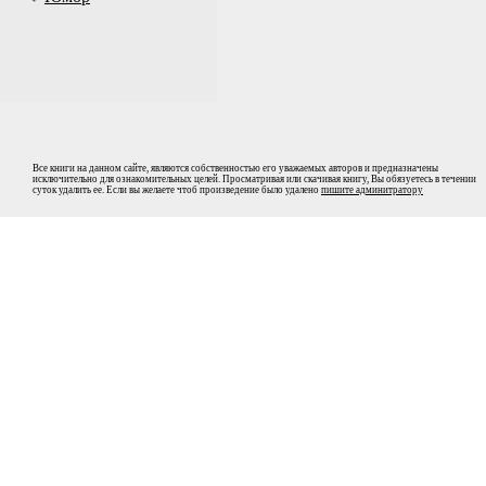
Все книги на данном сайте, являются собственностью его уважаемых авторов и предназначены
исключительно для ознакомительных целей. Просматривая или скачивая книгу, Вы обязуетесь в течении
суток удалить ее. Если вы желаете чтоб произведение было удалено
пишите админитратору