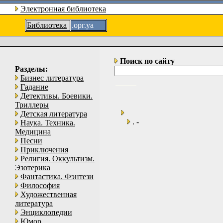
Электронная библиотека
Библиотека
.орг.уа
Поиск по сайту
Разделы:
Бизнес литература
Гадание
Детективы. Боевики.
Триллеры
Детская литература
. -
Наука. Техника.
Медицина
Песни
Приключения
Религия. Оккультизм.
Эзотерика
Фантастика. Фэнтези
Философия
Художественная
литература
Энциклопедии
Юмор