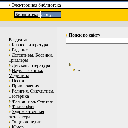
Электронная библиотека
Библиотека
.орг.уа
Поиск по сайту
Разделы:
Бизнес литература
Гадание
Детективы. Боевики.
Триллеры
Детская литература
. -
Наука. Техника.
Медицина
Песни
Приключения
Религия. Оккультизм.
Эзотерика
Фантастика. Фэнтези
Философия
Художественная
литература
Энциклопедии
Юмор