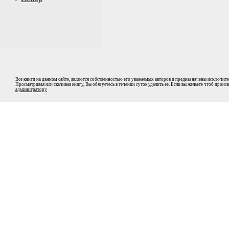
Все книги на данном сайте, являются собственностью его уважаемых авторов и предназначены исключите
Просматривая или скачивая книгу, Вы обязуетесь в течении суток удалить ее. Если вы желаете чтоб прои
админитратору