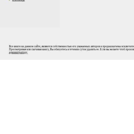
Все книги на данном сайте, являются собственностью его уважаемых авторов и предназначены исключите
Просматривая или скачивая книгу, Вы обязуетесь в течении суток удалить ее. Если вы желаете чтоб прои
админитратору