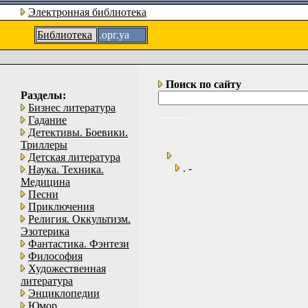
Электронная библиотека
Библиотека
.орг.уа
Поиск по сайту
Разделы:
Бизнес литература
Гадание
Детективы. Боевики.
Триллеры
Детская литература
. -
Наука. Техника.
Медицина
Песни
Приключения
Религия. Оккультизм.
Эзотерика
Фантастика. Фэнтези
Философия
Художественная
литература
Энциклопедии
Юмор