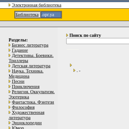
Электронная библиотека
Библиотека
.орг.уа
Поиск по сайту
Разделы:
Бизнес литература
Гадание
Детективы. Боевики.
Триллеры
Детская литература
. -
Наука. Техника.
Медицина
Песни
Приключения
Религия. Оккультизм.
Эзотерика
Фантастика. Фэнтези
Философия
Художественная
литература
Энциклопедии
Юмор