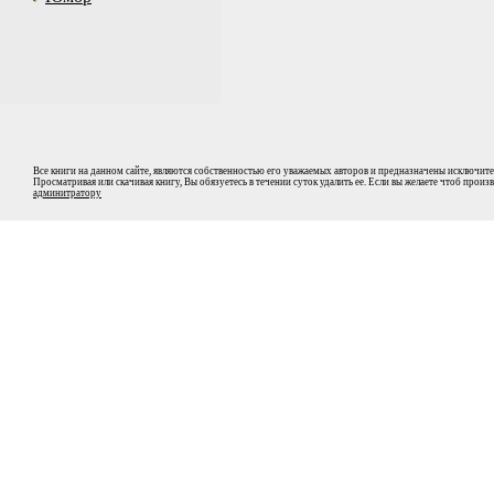
Все книги на данном сайте, являются собственностью его уважаемых авторов и предназначены исключите
Просматривая или скачивая книгу, Вы обязуетесь в течении суток удалить ее. Если вы желаете чтоб прои
админитратору