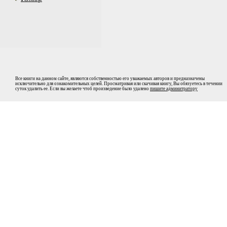
Все книги на данном сайте, являются собственностью его уважаемых авторов и предназначены
исключительно для ознакомительных целей. Просматривая или скачивая книгу, Вы обязуетесь в течении
суток удалить ее. Если вы желаете чтоб произведение было удалено
пишите админитратору