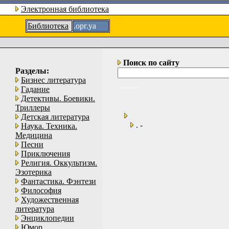
Электронная библиотека
Библиотека
.орг.уа
Поиск по сайту
Разделы:
Бизнес литература
Гадание
Детективы. Боевики.
Триллеры
Детская литература
. -
Наука. Техника.
Медицина
Песни
Приключения
Религия. Оккультизм.
Эзотерика
Фантастика. Фэнтези
Философия
Художественная
литература
Энциклопедии
Юмор