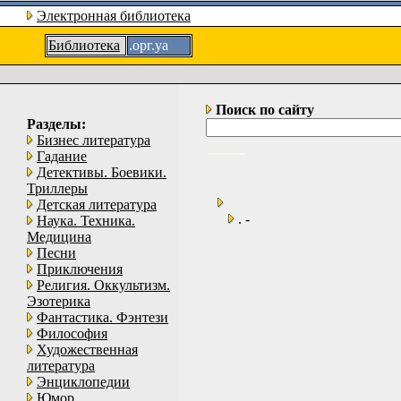
Электронная библиотека
Библиотека
.орг.уа
Поиск по сайту
Разделы:
Бизнес литература
Гадание
Детективы. Боевики.
Триллеры
Детская литература
. -
Наука. Техника.
Медицина
Песни
Приключения
Религия. Оккультизм.
Эзотерика
Фантастика. Фэнтези
Философия
Художественная
литература
Энциклопедии
Юмор