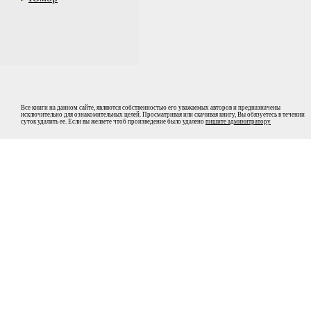
Все книги на данном сайте, являются собственностью его уважаемых авторов и предназначены
исключительно для ознакомительных целей. Просматривая или скачивая книгу, Вы обязуетесь в течении
суток удалить ее. Если вы желаете чтоб произведение было удалено
пишите админитратору