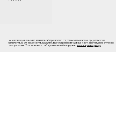
Все книги на данном сайте, являются собственностью его уважаемых авторов и предназначены
исключительно для ознакомительных целей. Просматривая или скачивая книгу, Вы обязуетесь в течении
суток удалить ее. Если вы желаете чтоб произведение было удалено
пишите админитратору