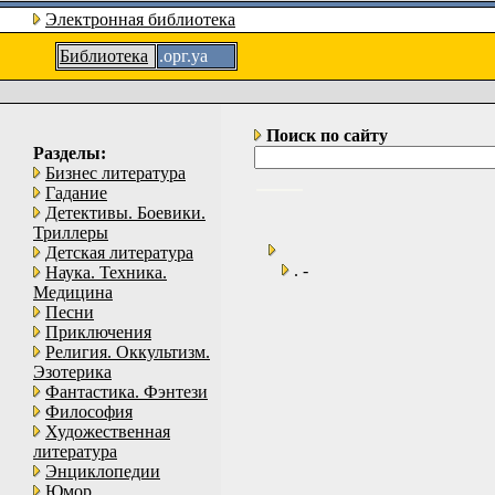
Электронная библиотека
Библиотека
.орг.уа
Поиск по сайту
Разделы:
Бизнес литература
Гадание
Детективы. Боевики.
Триллеры
Детская литература
. -
Наука. Техника.
Медицина
Песни
Приключения
Религия. Оккультизм.
Эзотерика
Фантастика. Фэнтези
Философия
Художественная
литература
Энциклопедии
Юмор