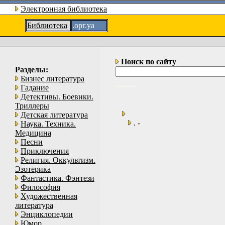
Электронная библиотека
Библиотека
.орг.уа
Поиск по сайту
Разделы:
Бизнес литература
Гадание
Детективы. Боевики.
Триллеры
Детская литература
. -
Наука. Техника.
Медицина
Песни
Приключения
Религия. Оккультизм.
Эзотерика
Фантастика. Фэнтези
Философия
Художественная
литература
Энциклопедии
Юмор