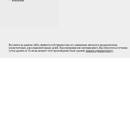
Все книги на данном сайте, являются собственностью его уважаемых авторов и предназначены
исключительно для ознакомительных целей. Просматривая или скачивая книгу, Вы обязуетесь в течении
суток удалить ее. Если вы желаете чтоб произведение было удалено
пишите админитратору