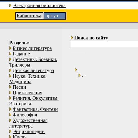
Электронная библиотека
Библиотека
.орг.уа
Поиск по сайту
Разделы:
Бизнес литература
Гадание
Детективы. Боевики.
Триллеры
Детская литература
. -
Наука. Техника.
Медицина
Песни
Приключения
Религия. Оккультизм.
Эзотерика
Фантастика. Фэнтези
Философия
Художественная
литература
Энциклопедии
Юмор