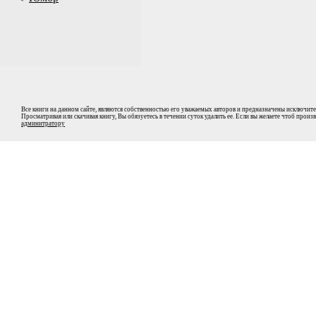
Все книги на данном сайте, являются собственностью его уважаемых авторов и предназначены исключите
Просматривая или скачивая книгу, Вы обязуетесь в течении суток удалить ее. Если вы желаете чтоб прои
админитратору