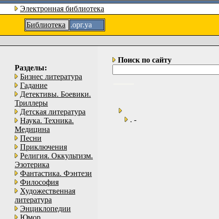
Электронная библиотека
Библиотека
.орг.уа
Поиск по сайту
Разделы:
Бизнес литература
Гадание
Детективы. Боевики.
Триллеры
Детская литература
. -
Наука. Техника.
Медицина
Песни
Приключения
Религия. Оккультизм.
Эзотерика
Фантастика. Фэнтези
Философия
Художественная
литература
Энциклопедии
Юмор