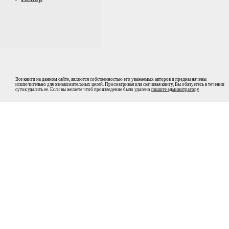
Все книги на данном сайте, являются собственностью его уважаемых авторов и предназначены
исключительно для ознакомительных целей. Просматривая или скачивая книгу, Вы обязуетесь в течении
суток удалить ее. Если вы желаете чтоб произведение было удалено
пишите админитратору